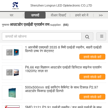
Shenzhen Longrun LED Optelectronic CO.,LTD
घर
उत्पादों
वीआर दिखाएँ
हमारे बारे में
>>
आउटडोर एलईडी प्रदर्शन तय
गुणवत्ता
supplier.
(66)
1 आरजीबी एसएमडी 3535 8 मिमी एलईडी स्क्रीन, बाहरी एलईडी
डिस्प्ले उच्च रंग कंट्रास्ट
हमसे संपर्क करें
P6.66 बड़ा विज्ञापन आउटडोर एलईडी डिजिटल साइनेज प्रदर्शन
1920Hz ताज़ा दर
हमसे संपर्क करें
500x500mm डाई कास्टिंग कैबिनेट के साथ टिकाऊ P2.97
आउटडोर फिक्स्ड एलईडी डिस्प्ले
हमसे संपर्क करें
SMD 2121 P3.91 एलईडी स्क्रीन / शुद्ध काले एलईडी के साथ