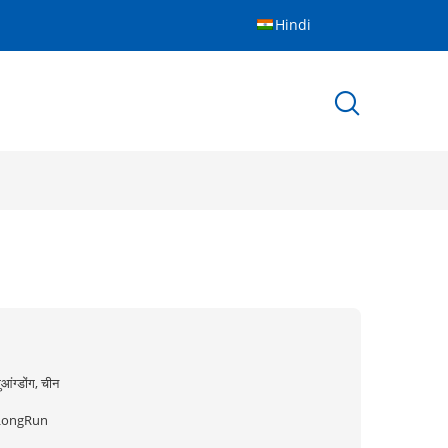
Hindi
ुआंग्डोंग, चीन
LongRun