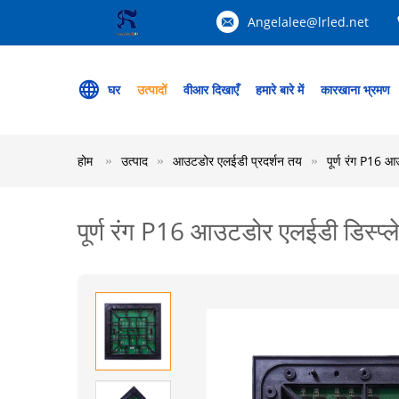
Angelalee@lrled.net
घर
उत्पादों
वीआर दिखाएँ
हमारे बारे में
कारखाना भ्रमण
होम
उत्पाद
आउटडोर एलईडी प्रदर्शन तय
पूर्ण रंग P16 आउ
पूर्ण रंग P16 आउटडोर एलईडी डिस्प्ले,