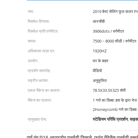
नाम:
2019 बेस्ट सेलिंग फुल कलर 
पिक्सेल विन्यास:
आरजीबी
पिक्सेल प्रति वर्गमीटर:
3906dots / वर्गमीटर
चमक:
7500 ~ 8000 सीडी / वर्गमीटर
अधिकतम ताज़ा दर:
1920HZ
उपयोग:
घर के बाहर
प्रदर्शन समारोह:
वीडियो
स्क्रीन आयाम:
अनुकूलित
एकल पैकेज का आकार:
78.5X33.5X325 सेमी
पैकेज का प्रकार:
1 गत्ते का डिब्बा: हवा के द्वारा 
2Honeycomb गत्ते का डिब्बा
स्टेडियम परिधि प्रदर्शन
सड़क 
प्रमुखता देना:
,
पूर्ण रंग P16 आउटडोर एलईडी डिस्प्ले, फ्रंट मेंटेनेंस एलईडी स्क