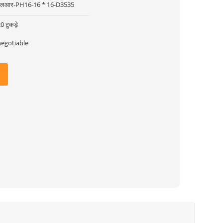
एलआर-PH16-16 * 16-D3535
0 टुकड़े
negotiable