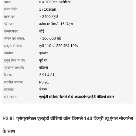
चमक:
> = 2000cd / वर्गमीटर
स्कैन विधि:
1 / 16scan
ताजा दर:
> 2400 हर्ट्ज
ग्रे स्तर:
वर्तमान> 3mA: 16 बिट्स
प्रमाणपत्र:
सीई
जीवन का समाय:
> 100,000 घंटे
इनपुट वोल्टेज:
एसी 110 या 220 वी% 10%
उपयोग:
इनडोर
ट्यूब चिप का रंग:
पूर्ण रंग
प्रदर्शन समारोह:
वीडियो
पिक्सल:
3.91,4.81,
स्क्रीन आयाम:
P3.91
बंदरगाह:
शेन्ज़ेन
एलईडी वीडियो डिस्प्ले बोर्ड
आउटडोर एलईडी वीडियो दीवार
हाई लाइट:
,
P3.91 प्रोग्रामेबल एलईडी वीडियो वॉल डिस्प्ले 140 डिग्री व्यू एंगल नोजलेस
के साथ