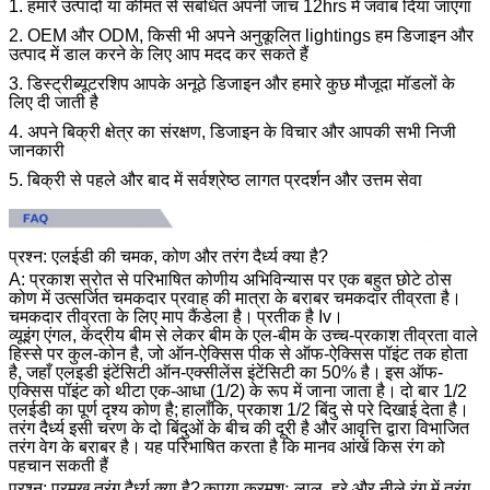
1. हमारे उत्पादों या कीमत से संबंधित अपनी जांच 12hrs में जवाब दिया जाएगा
2. OEM और ODM, किसी भी अपने अनुकूलित lightings हम डिजाइन और
उत्पाद में डाल करने के लिए आप मदद कर सकते हैं
3. डिस्ट्रीब्यूटरशिप आपके अनूठे डिजाइन और हमारे कुछ मौजूदा मॉडलों के
लिए दी जाती है
4. अपने बिक्री क्षेत्र का संरक्षण, डिजाइन के विचार और आपकी सभी निजी
जानकारी
5. बिक्री से पहले और बाद में सर्वश्रेष्ठ लागत प्रदर्शन और उत्तम सेवा
प्रश्न: एलईडी की चमक, कोण और तरंग दैर्ध्य क्या है?
A: प्रकाश स्रोत से परिभाषित कोणीय अभिविन्यास पर एक बहुत छोटे ठोस
कोण में उत्सर्जित चमकदार प्रवाह की मात्रा के बराबर चमकदार तीव्रता है।
चमकदार तीव्रता के लिए माप कैंडेला है।
प्रतीक है Iv।
व्यूइंग एंगल, केंद्रीय बीम से लेकर बीम के एल-बीम के उच्च-प्रकाश तीव्रता वाले
हिस्से पर कुल-कोन है, जो ऑन-ऐक्सिस पीक से ऑफ-ऐक्सिस पॉइंट तक होता
है, जहाँ एलइडी इंटेंसिटी ऑन-एक्सीलेंस इंटेंसिटी का 50% है।
इस ऑफ-
एक्सिस पॉइंट को थीटा एक-आधा (1/2) के रूप में जाना जाता है।
दो बार 1/2
एलईडी का पूर्ण दृश्य कोण है;
हालाँकि, प्रकाश 1/2 बिंदु से परे दिखाई देता है।
तरंग दैर्ध्य इसी चरण के दो बिंदुओं के बीच की दूरी है और आवृत्ति द्वारा विभाजित
तरंग वेग के बराबर है।
यह परिभाषित करता है कि मानव आंखें किस रंग को
पहचान सकती हैं
प्रश्न: प्रमुख तरंग दैर्ध्य क्या है?
कृपया क्रमशः लाल, हरे और नीले रंग में तरंग