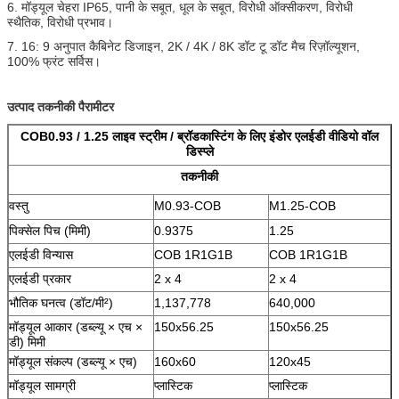
6. मॉड्यूल चेहरा IP65, पानी के सबूत, धूल के सबूत, विरोधी ऑक्सीकरण, विरोधी
स्थैतिक, विरोधी प्रभाव।
7. 16: 9 अनुपात कैबिनेट डिजाइन, 2K / 4K / 8K डॉट टू डॉट मैच रिज़ॉल्यूशन,
100% फ्रंट सर्विस।
उत्पाद तकनीकी पैरामीटर
COB0.93 / 1.25 लाइव स्ट्रीम / ब्रॉडकास्टिंग के लिए इंडोर एलईडी वीडियो वॉल
डिस्प्ले
तकनीकी
वस्तु
M0.93-COB
M1.25-COB
पिक्सेल पिच (मिमी)
0.9375
1.25
एलईडी विन्यास
COB 1R1G1B
COB 1R1G1B
एलईडी प्रकार
2 x 4
2 x 4
भौतिक घनत्व (डॉट/मी²)
1,137,778
640,000
मॉड्यूल आकार (डब्ल्यू × एच ×
150x56.25
150x56.25
डी) मिमी
मॉड्यूल संकल्प (डब्ल्यू × एच)
160x60
120x45
मॉड्यूल सामग्री
प्लास्टिक
प्लास्टिक