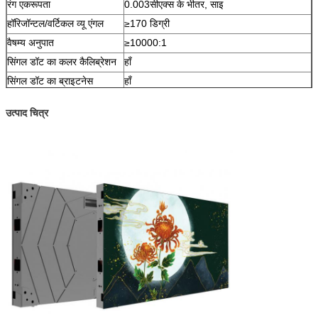
रंग एकरूपता
0.003सीएक्स के भीतर, साइ
हॉरिजॉन्टल/वर्टिकल व्यू एंगल
≥170 डिग्री
वैषम्य अनुपात
≥10000:1
सिंगल डॉट का कलर कैलिब्रेशन
हाँ
सिंगल डॉट का ब्राइटनेस
हाँ
कैलिब्रेशन
उत्पाद चित्र