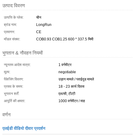
उत्पाद विवरण
उत्पत्ति के प्लेस:
चीन
ब्रांड नाम:
LongRun
प्रमाणन:
CE
मॉडल संख्या:
COB0.93 COB1.25 600 * 337.5 मिमी
भुगतान & नौवहन नियमों
न्यूनतम आदेश मात्रा:
1 वर्गमीटर
मूल्य:
negotiable
पैकेजिंग विवरण:
उड़ान मामले / प्लाईवुड मामले
प्रसव के समय:
18 - 23 कार्य दिवस
भुगतान शर्तें:
एल/सी, टी/टी
आपूर्ति की क्षमता:
1000 वर्गमीटर / माह
वर्णन
एलईडी वीडियो दीवार प्रदर्शन