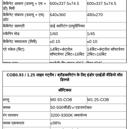
कैबिनेट आकार (डब्ल्यू × एच ×
600x337.5x74.5
600x337.5x74.5
डी) मिमी
कैबिनेट संकल्प (डब्ल्यू × एच)
640x360
480x270
डॉट
कैबिनेट सामग्री
डाई कास्टिंग एल्यूमीनियम
स्कैनिंग मोड
1/60
1/45
कैबिनेट समतलता (मिमी)
≤0.10
≤0.10
ग्रे स्केल (बिट)
14बिट+कंट्रोल
14बिट+कंट्रोल सॉफ्टवेयर
सॉफ्टवेयर 2बिट=16बिट
2बिट=16बिट
सुरक्षा स्तर
एलईडी लैंप साइड IP65, रियर IP45
स्थापना/सेवा विधि
फ्रंट या बैक इंस्टॉलेशन / फ्रंट सर्विस
COB0.93 / 1.25 लाइव स्ट्रीम / ब्रॉडकास्टिंग के लिए इंडोर एलईडी वीडियो वॉल
डिस्प्ले
ऑप्टिकल
वस्तु
M0.93-COB
M1.25-COB
चमक
50-500सीडी/
㎡
एडजस्टेबल
रंग तापमान
3200-9300K समायोज्य
चमक एकरूपता
≥98%