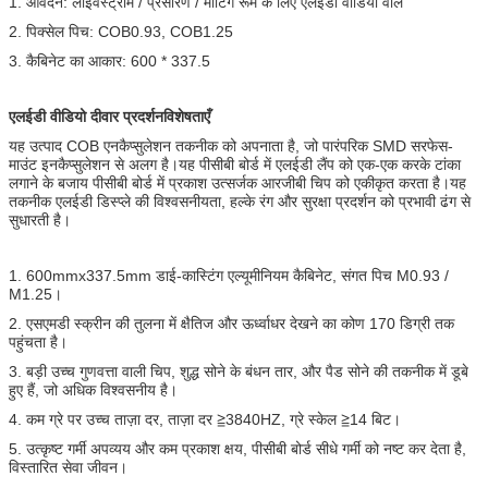
1. आवेदन: लाइवस्ट्रीम / प्रसारण / मीटिंग रूम के लिए एलईडी वीडियो वॉल
2. पिक्सेल पिच: COB0.93, COB1.25
3. कैबिनेट का आकार: 600 * 337.5
एलईडी वीडियो दीवार प्रदर्शन
विशेषताएँ
यह उत्पाद COB एनकैप्सुलेशन तकनीक को अपनाता है, जो पारंपरिक SMD सरफेस-
माउंट इनकैप्सुलेशन से अलग है।यह पीसीबी बोर्ड में एलईडी लैंप को एक-एक करके टांका
लगाने के बजाय पीसीबी बोर्ड में प्रकाश उत्सर्जक आरजीबी चिप को एकीकृत करता है।यह
तकनीक एलईडी डिस्प्ले की विश्वसनीयता, हल्के रंग और सुरक्षा प्रदर्शन को प्रभावी ढंग से
सुधारती है।
1. 600mmx337.5mm डाई-कास्टिंग एल्यूमीनियम कैबिनेट, संगत पिच M0.93 /
M1.25।
2. एसएमडी स्क्रीन की तुलना में क्षैतिज और ऊर्ध्वाधर देखने का कोण 170 डिग्री तक
पहुंचता है।
3. बड़ी उच्च गुणवत्ता वाली चिप, शुद्ध सोने के बंधन तार, और पैड सोने की तकनीक में डूबे
हुए हैं, जो अधिक विश्वसनीय है।
4. कम ग्रे पर उच्च ताज़ा दर, ताज़ा दर ≧3840HZ, ग्रे स्केल ≧14 बिट।
5. उत्कृष्ट गर्मी अपव्यय और कम प्रकाश क्षय, पीसीबी बोर्ड सीधे गर्मी को नष्ट कर देता है,
विस्तारित सेवा जीवन।