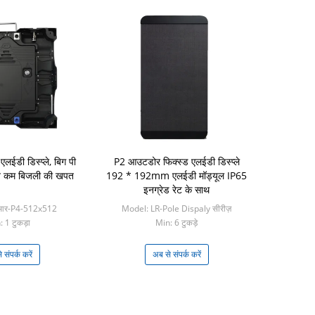
 एलईडी डिस्प्ले, बिग पी
P2 आउटडोर फिक्स्ड एलईडी डिस्प्ले
ीन कम बिजली की खपत
192 * 192mm एलईडी मॉड्यूल IP65
इनग्रेड रेट के साथ
आर-P4-512x512
Model: LR-Pole Dispaly सीरीज़
 1 टुकड़ा
Min: 6 टुकड़े
 संपर्क करें
अब से संपर्क करें