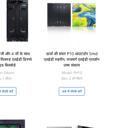
 3 जी और 4 जी के साथ
ऊर्जा की बचत P10 आउटडोर Smd
िक्स्ड एलईडी डिस्प्ले
एलईडी स्क्रीन, राजमार्ग एलईडी प्रदर्शन
ड बिलबोर्ड
उच्च संकल्प
el: D4mm
Model: PH10
: 1 मीटर
Min: 2 वर्ग मीटर
 संपर्क करें
अब से संपर्क करें