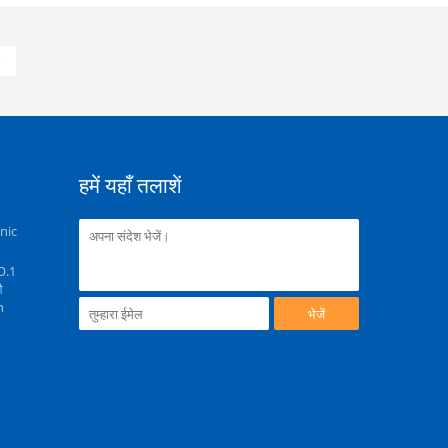
»
हमें यहाँ तलाशें
nic
NO.1
औ
n
भेजें