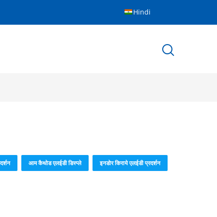
Hindi
दर्शन
आम कैथोड एलईडी डिस्प्ले
इनडोर किराये एलईडी प्रदर्शन