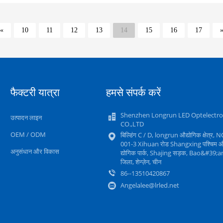
«
10
11
12
13
14
15
16
17
फैक्टरी यात्रा
हमसे संपर्क करें
Shenzhen Longrun LED Optelectro
उत्पादन लाइन
CO.,LTD
OEM / ODM
बिल्डिंग C / D, longrun औद्योगिक क्षेत्र, 
001-3 Xihuan रोड Shangxing पश्चिम 
अनुसंधान और विकास
द्योगिक पार्क, Shajing सड़क, Bao&#39;a
जिला, शेन्ज़ेन, चीन
86--13510420867
Angelalee@lrled.net