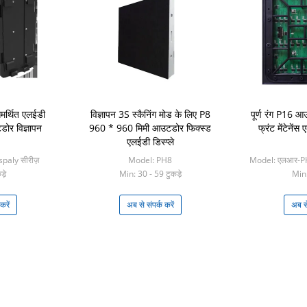
मर्थित एलईडी
विज्ञापन 3S स्कैनिंग मोड के लिए P8
पूर्ण रंग P16 आ
डोर विज्ञापन
960 * 960 मिमी आउटडोर फिक्स्ड
फ्रंट मेंटेनें
एलईडी डिस्प्ले
paly सीरीज़
Model: PH8
Model: एलआर-P
़े
Min: 30 - 59 टुकड़े
Min:
करें
अब से संपर्क करें
अब से