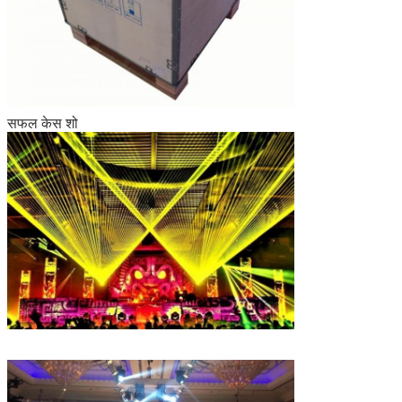
सफल केस शो