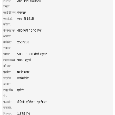
पिक्सल
284,444 डॉट्स/एम2
घनत्व:
एलईडी चिप:
एपिस्टार
एल.ई.डी.
एसएमडी 1515
बत्तियां:
कैबिनेट का
480 मिमी * 540 मिमी
आकार:
कैबिनेट
256*288
संकल्प:
चमक:
500 ~ 1500 सीडी / एम 2
ताज़ा करने
3840 हर्ट्ज
की दर:
प्रयोग:
घर के अंदर
स्क्रीन
स्वनिर्धारित
आयाम:
ट्यूब चिप
पूर्ण रंग
रंग:
प्रदर्शन
वीडियो, एनिमेशन, ग्राफिक्स
समारोह:
पिक्सल:
1.875 मिमी