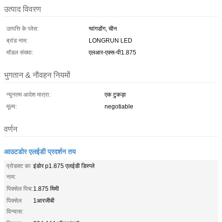
उत्पाद विवरण
उत्पत्ति के प्लेस:
ग्वांगडोंग, चीन
ब्रांड नाम:
LONGRUN LED
मॉडल संख्या:
एलआर-एक्स-पी1.875
भुगतान & नौवहन नियमों
न्यूनतम आदेश मात्रा:
एक टुकड़ा
मूल्य:
negotiable
वर्णन
आउटडोर एलईडी प्रदर्शन तय
प्रोडक्ट का
इंडोर p1.875 एलईडी डिस्प्ले
नाम:
पिक्सेल पिच:
1.875 मिमी
पिक्सेल
1आरजीबी
विन्यास: