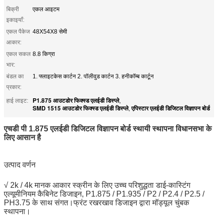
बिक्री
एकल आइटम
इकाइयाँ:
एकल पैकेज
48X54X8 सेमी
आकार:
एकल सकल
8.8 किग्रा
भार:
बंडल का
1. फ्लाइटकेस कार्टन 2. पॉलीवुड कार्टन 3. हनीकॉम्ब कार्टून
प्रकार:
P1.875 आउटडोर फिक्स्ड एलईडी डिस्प्ले
हाई लाइट:
,
SMD 1515 आउटडोर फिक्स्ड एलईडी डिस्प्ले
एपिस्टार एलईडी डिजिटल विज्ञापन बोर्ड
,
एचडी पी 1.875 एलईडी डिजिटल विज्ञापन बोर्ड स्थायी स्थापना विधानसभा के
लिए आसान है
उत्पाद वर्णन
√ 2k / 4k मानक आकार स्क्रीन के लिए उच्च परिशुद्धता डाई-कास्टिंग
एल्यूमीनियम कैबिनेट डिजाइन, P1.875 / P1.935 / P2 / P2.4 / P2.5 /
PH3.75 के साथ संगत।फ्रंट रखरखाव डिजाइन द्वारा मॉड्यूल चुंबक
स्थापना।