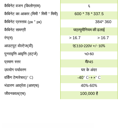
कैबिनेट वजन (
)
६
किलोग्राम
कैबिनेट का आकार (
)
600 * 78 * 337.5
मिमी * मिमी * मिमी
कैबिनेट प्रस्ताव (
)
384
* 360
px * px
कैबिनेट सामग्री
घ
एल्युमीनियम की ढलाई
रंग(
)
> 16.7
> 16.7
म
आउटपुट वोल्टेज(
)
ए
वी
C110-220V +/- 10%
पुनरावृत्ति आवृत्ति (
)
५
हर्ट्ज
0-60
प्रमाण स्तर
मैं
P45
उपयोग पर्यावरण
घर के अंदर
वर्किंग टेम्परेचर
-40
° C
° C
° C
()
)
- + ×
भंडारण आर्द्रता (
)
40
-60
आरएच
%
%
जीवनकाल(
)
100,000 है
एच