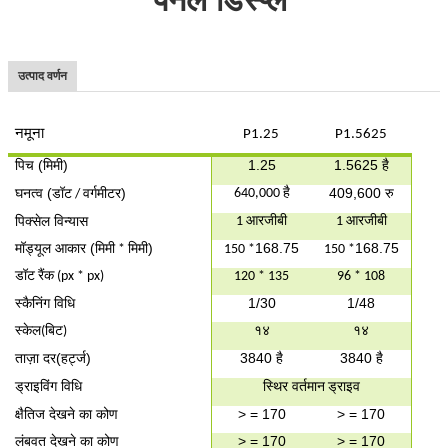
उत्पाद वर्णन
नमूना
P1.25
P1.5625
पिच (
)
1.25
1.5625 है
मिमी
घनत्व (
)
409,600 रु
640,000 है
डॉट / वर्गमीटर
पिक्सेल विन्यास
1 आरजीबी
1 आरजीबी
मॉड्यूल आकार (
)
168.75
168.75
मिमी * मिमी
150 *
150 *
डॉट रैंक (px ​​* px)
120 * 135
96 * 108
स्कैनिंग विधि
1/30
1/48
स्केल
१४
१४
(बिट)
ताज़ा दर(
)
3840 है
3840 है
हर्ट्ज
ड्राइविंग विधि
स्थिर
वर्तमान ड्राइव
क्षैतिज देखने का कोण
> = 170
> = 170
लंबवत देखने का कोण
> = 170
> = 170