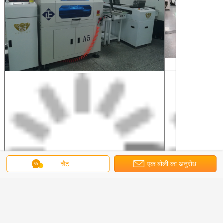
चैट
एक बोली का अनुरोध