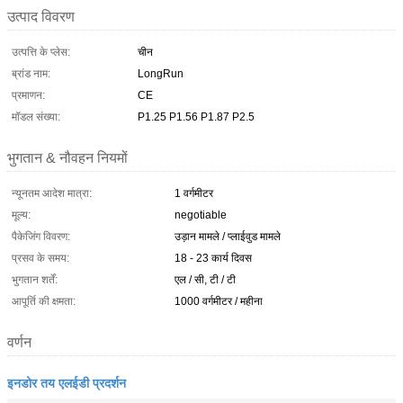
उत्पाद विवरण
उत्पत्ति के प्लेस:
चीन
ब्रांड नाम:
LongRun
प्रमाणन:
CE
मॉडल संख्या:
P1.25 P1.56 P1.87 P2.5
भुगतान & नौवहन नियमों
न्यूनतम आदेश मात्रा:
1 वर्गमीटर
मूल्य:
negotiable
पैकेजिंग विवरण:
उड़ान मामले / प्लाईवुड मामले
प्रसव के समय:
18 - 23 कार्य दिवस
भुगतान शर्तें:
एल / सी, टी / टी
आपूर्ति की क्षमता:
1000 वर्गमीटर / महीना
वर्णन
इनडोर तय एलईडी प्रदर्शन