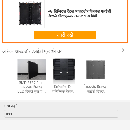
P6 डिजिटल रेंटल आउटडोर फिक्स्ड एलईडी
डिस्प्ले वॉटरप्रूफ 768x768 मिमी
जारी रखें
आउटडोर एलईडी प्रदर्शन तय
अधिक
र फिक्स्ड
SMD 2727 6mm
सड़क के किनारे के लिए
सुपर ब्राइटनेस P16
SMD2727 
िस्प्ले
आउटडोर फिक्स्ड
निर्बाध स्प्लिसिंग
आउटडोर फिक्स्ड
फिक्स्ड एलईडी
LED डिस्प्ले फुल कलर
वाणिज्यिक विज्ञापन
एलईडी डिस्प्ले
P6 LED पैनल
एलईडी डिस्प्ले
वेदरप्रूफ टीवी स्क्रीन
भाषा बदलें
Hindi