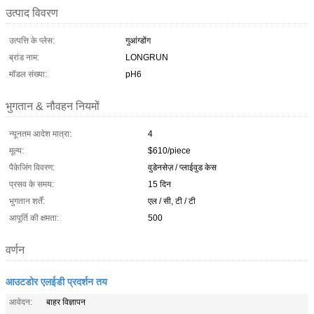
उत्पाद विवरण
उत्पत्ति के प्लेस:
गुआंग्डोंग
ब्रांड नाम:
LONGRUN
मॉडल संख्या:
pH6
भुगतान & नौवहन नियमों
न्यूनतम आदेश मात्रा:
4
मूल्य:
$610/piece
पैकेजिंग विवरण:
वुडेनसेज़ / प्लाईवुड केस
प्रसव के समय:
15 दिन
भुगतान शर्तें:
एल / सी, टी / टी
आपूर्ति की क्षमता:
500
वर्णन
आउटडोर एलईडी प्रदर्शन तय
आवेदन:
बाहर विज्ञापन