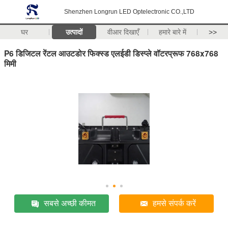
Shenzhen Longrun LED Optelectronic CO.,LTD
घर
उत्पादों
वीआर दिखाएँ
हमारे बारे में
>>
P6 डिजिटल रेंटल आउटडोर फिक्स्ड एलईडी डिस्प्ले वॉटरप्रूफ 768x768
मिमी
सबसे अच्छी कीमत
हमसे संपर्क करें