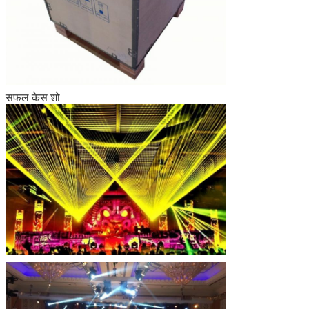
सफल केस शो