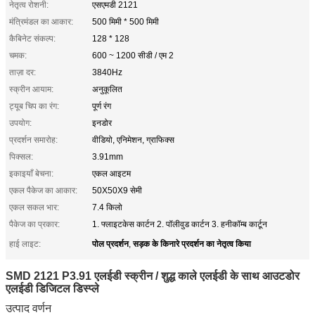
नेतृत्व रोशनी:
एसएमडी 2121
मंत्रिमंडल का आकार:
500 मिमी * 500 मिमी
कैबिनेट संकल्प:
128 * 128
चमक:
600 ~ 1200 सीडी / एम 2
ताज़ा दर:
3840Hz
स्क्रीन आयाम:
अनुकूलित
ट्यूब चिप का रंग:
पूर्ण रंग
उपयोग:
इनडोर
प्रदर्शन समारोह:
वीडियो, एनिमेशन, ग्राफिक्स
पिक्सल:
3.91mm
इकाइयाँ बेचना:
एकल आइटम
एकल पैकेज का आकार:
50X50X9 सेमी
एकल सकल भार:
7.4 किलो
पैकेज का प्रकार:
1. फ्लाइटकेस कार्टन 2. पॉलीवुड कार्टन 3. हनीकॉम्ब कार्टून
पोल प्रदर्शन
सड़क के किनारे प्रदर्शन का नेतृत्व किया
हाई लाइट:
,
SMD 2121 P3.91 एलईडी स्क्रीन / शुद्ध काले एलईडी के साथ आउटडोर
एलईडी डिजिटल डिस्प्ले
उत्पाद वर्णन