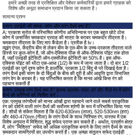
हमारे अच्छी तरह से प्रशिक्षित और पेशेवर कर्मचारियों द्वारा हमारे ग्राहक को
विशेष और अनूठा समाधान प्रदान किया जा सकता है।
सामान्य प्रश्न
प्रश्न: एलईडी की चमक, कोण और तरंग दैर्ध्य क्या है?
A: प्रकाश स्रोत से परिभाषित कोणीय अभिविन्यास पर एक बहुत छोटे ठोस
कोण में उत्सर्जित चमकदार प्रवाह की मात्रा के बराबर चमकदार तीव्रता है।
चमकदार तीव्रता के लिए माप कैंडेला है।
प्रतीक है Iv।
व्यूइंग एंगल, केंद्रीय बीम से लेकर बीम के एल-बीम के उच्च-प्रकाश तीव्रता वाले
हिस्से पर कुल-कोन है, जो ऑन-ऐक्सिस पीक से ऑफ-ऐक्सिस पॉइंट तक होता
है, जहाँ एलइडी इंटेंसिटी ऑन-एक्सीलेंस इंटेंसिटी का 50% है।
इस ऑफ-
एक्सिस पॉइंट को थीटा एक-आधा (1/2) के रूप में जाना जाता है।
दो बार 1/2
एलईडी का पूर्ण दृश्य कोण है;
हालाँकि, प्रकाश 1/2 बिंदु से परे दिखाई देता है।
तरंग दैर्ध्य इसी चरण के दो बिंदुओं के बीच की दूरी है और आवृत्ति द्वारा विभाजित
तरंग वेग के बराबर है।
यह परिभाषित करता है कि मानव आंखें किस रंग को
पहचान सकती हैं
प्रश्न: प्रमुख तरंग दैर्ध्य क्या है?
कृपया क्रमशः लाल, हरे और नीले रंग में तरंग
दैर्ध्य की श्रेणियों को निर्दिष्ट करें।
एक: प्रमुख तरंगदैर्ध्य को मानव आंखों द्वारा पहचाने जाने वाले सबसे प्राकृतिक
रंग को दर्शाने वाली तरंग दैर्ध्य की सर्वोत्तम श्रेणी के रूप में परिभाषित किया गया
है।
शोधों से संकेत मिलता है कि 620-630nm (लाल), 520-530nm (हरा)
और 460-470nm (नीला) के तरंग दैर्ध्य के साथ निश्चित रंग, वास्तव में एक
विशेष अनुपात में मिश्रित, शुद्ध सफेद प्राप्त कर सकते हैं।
अर्थात्, प्रदर्शन क्षेत्र
में, लोग "मिश्रित" सफेद को अधिक प्राकृतिक बनाने के लिए तरंग दैर्ध्य के साथ
चमकदार सामग्रियों का उपयोग करते हैं। एक अच्छा संतुलन सफेद एलईडी