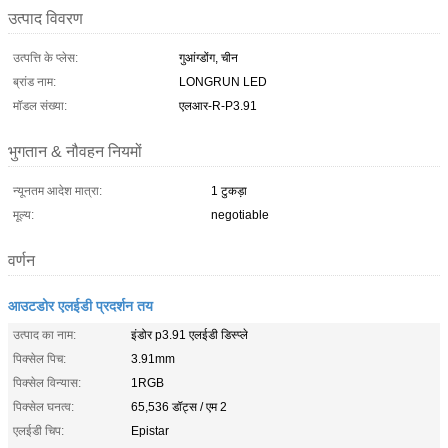
उत्पाद विवरण
उत्पत्ति के प्लेस:
गुआंग्डोंग, चीन
ब्रांड नाम:
LONGRUN LED
मॉडल संख्या:
एलआर-R-P3.91
भुगतान & नौवहन नियमों
न्यूनतम आदेश मात्रा:
1 टुकड़ा
मूल्य:
negotiable
वर्णन
आउटडोर एलईडी प्रदर्शन तय
उत्पाद का नाम:
इंडोर p3.91 एलईडी डिस्प्ले
पिक्सेल पिच:
3.91mm
पिक्सेल विन्यास:
1RGB
पिक्सेल घनत्व:
65,536 डॉट्स / एम 2
एलईडी चिप:
Epistar