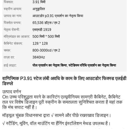
पिक्सल:
3.91 मिमी
स्क्रीन आयाम:
अनुकूलित
उत्पाद का नाम:
आउटडोर p3.91 प्रदर्शन का नेतृत्व किया
पिक्सेल घनत्व:
65,536 डॉट्स / एम 2
नेतृत्व रोशनी:
एसएमडी 1919
मंत्रिमंडल का आकार:
500 मिमी * 500 मिमी
कैबिनेट संकल्प:
128 * 128
चमक:
800-3000cd / एम 2
ताज़ा दर:
3840Hz
पोल प्रदर्शन का नेतृत्व किया
स्टेडियम परिधि प्रदर्शन का नेतृत्व किया
हाई लाइट:
,
वाणिज्यिक P3.91 स्टेज लंबी अवधि के काम के लिए आउटडोर फिक्स्ड एलईडी
डिस्प्ले
उत्पाद वर्णन
On उच्च परिशुद्धता मरने के कास्टिंग एल्यूमीनियम सामग्री कैबिनेट, कैबिनेट
तल पर विशेष डिजाइन पूरी स्क्रीन के समतलता सुनिश्चित करता है यहां तक ​​
कि मंच सपाट नहीं है।
मॉड्यूल चुंबक विधानसभा द्वारा √ सामने और पीछे रखरखाव डिजाइन।
√ स्टैंडिंग, मूविंग, वॉल माउंटिंग या हैंगिंग इंस्टॉलेशन मेथड उपलब्ध है।