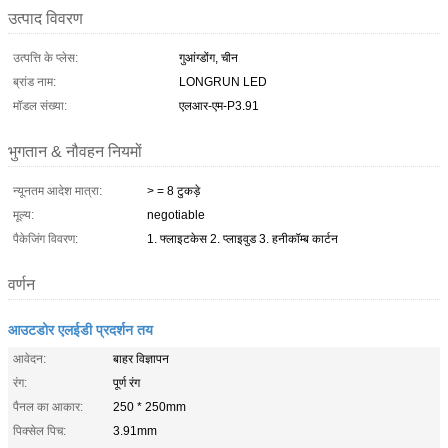
उत्पाद विवरण
उत्पत्ति के प्लेस:
गुआंग्डोंग, चीन
ब्रांड नाम:
LONGRUN LED
मॉडल संख्या:
एलआर-एम-P3.91
भुगतान & नौवहन नियमों
न्यूनतम आदेश मात्रा:
> = 8 टुकड़े
मूल्य:
negotiable
पैकेजिंग विवरण:
1. फ्लाइटकेस 2. प्लाइवुड 3. हनीकॉम्ब कार्टन
वर्णन
आउटडोर एलईडी प्रदर्शन तय
आवेदन:
बाहर विज्ञापन
रंग:
पूर्ण रंग
पैनल का आकार:
250 * 250mm
पिक्सेल पिच:
3.91mm