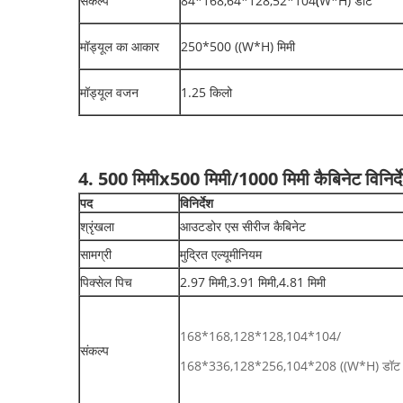
संकल्प
84*168,64*128,52*104
(
W*H) डॉट
मॉड्यूल का आकार
250*500 ((W*H) मिमी
मॉड्यूल वजन
1.25 किलो
4. 500 मिमीx500 मिमी
/1000 मिमी
कैबिनेट विनिर्द
पद
विनिर्देश
श्रृंखला
आउटडोर एस सीरीज कैबिनेट
सामग्री
मुद्रित एल्यूमीनियम
पिक्सेल पिच
2.97 मिमी,3.91 मिमी,4.81 मिमी
168*168,128*128,104*104/
संकल्प
168*336,128*256,104*208 ((W*H) डॉट