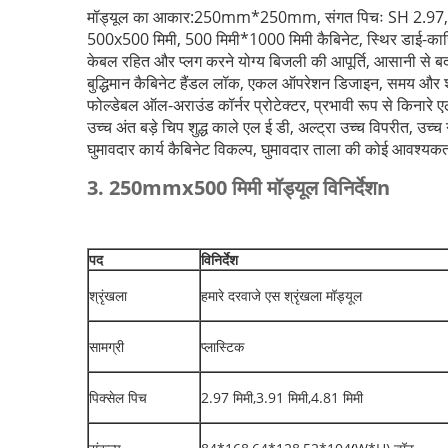
मॉड्यूल का आकार:250mm*250mm, संगत पिचः SH 2.97
500x500 मिमी, 500 मिमी*1000 मिमी कैबिनेट, स्थिर डाई-कास्ट
केबल रहित और प्लग करने योग्य बिजली की आपूर्ति, आसानी से ब
बुद्धिमान कैबिनेट हैंडल लॉक, एकल ऑपरेशन डिजाइन, समय और 
फोल्डेबल ऑल-अराउंड कॉर्नर प्रोटेक्टर, प्रभावी रूप से किनारे ए
उच्च अंत बड़े चिप शुद्ध काले एल ई डी, अल्ट्रा उच्च विपरीत, उच्च
घुमावदार कार्य कैबिनेट विकल्प, घुमावदार ताला की कोई आवश्यक
3. 250mmx
50
0 मिमी
मॉड्यूल विनिर्देश
n
पद
विनिर्देश
श्रृंखला
हमारे दरवाजे एस श्रृंखला मॉड्यूल
सामग्री
प्लास्टिक
पिक्सेल पिच
2.97 मिमी,3.91 मिमी,4.81 मिमी