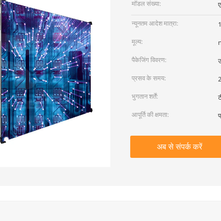
मॉडल संख्या:
ए
न्यूनतम आदेश मात्रा:
1
मूल्य:
पैकेजिंग विवरण:
उ
प्रसव के समय:
2
भुगतान शर्तें:
ट
आपूर्ति की क्षमता:
प
अब से संपर्क करें