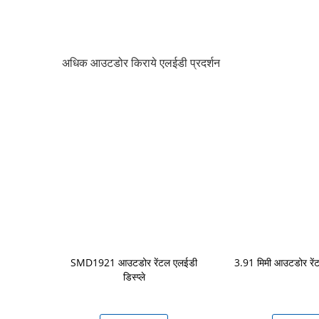
अधिक आउटडोर किराये एलईडी प्रदर्शन
ेज बैकग्राउंड
SMD1921 आउटडोर रेंटल एलईडी
3.91 मिमी आउटडोर रेंट
डिस्प्ले हाई
डिस्प्ले
ेस