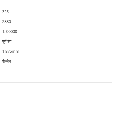
32S
2880
1, 00000
पूर्ण रंग
1.875mm
शेन्ज़ेन