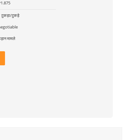
P1.875
 टुकड़ा/टुकड़े
negotiable
ड़ान मामले