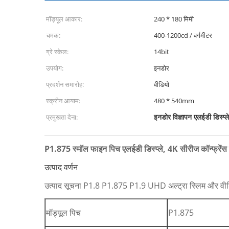
मॉड्यूल आकार:
240 * 180 मिमी
चमक:
400-1200cd / वर्गमीटर
ग्रे स्केल:
14bit
उपयोग:
इनडोर
प्रदर्शन समारोह:
वीडियो
स्क्रीन आयाम:
480 * 540mm
इनडोर विज्ञापन एलईडी डिस्प्ले
प्रमुखता देना:
P1.875 स्मॉल फाइन पिच एलईडी डिस्प्ले, 4K सीरीज कॉन्फ्रेंस
उत्पाद वर्णन
उत्पाद सूचना P1.8 P1.875 P1.9 UHD अल्ट्रा स्लिम और वीडि
मॉड्यूल पिच
P1.875