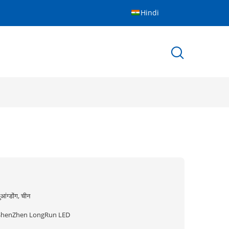
Hindi
ुआंग्डोंग, चीन
ShenZhen LongRun LED