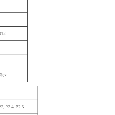
012
मीटर
2, P2.4, P2.5