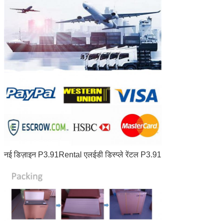
नई डिज़ाइन P3.91Rental एलईडी डिस्प्ले रेंटल P3.91