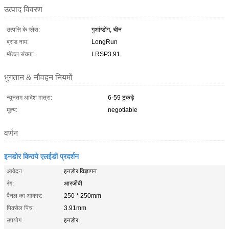
उत्पाद विवरण
उत्पत्ति के प्लेस:
गुआंग्डोंग, चीन
ब्रांड नाम:
LongRun
मॉडल संख्या:
LRSP3.91
भुगतान & नौवहन नियमों
न्यूनतम आदेश मात्रा:
6-59 टुकड़े
मूल्य:
negotiable
वर्णन
इनडोर किराये एलईडी प्रदर्शन
आवेदन:
इनडोर विज्ञापन
रंग:
आरजीबी
पैनल का आकार:
250 * 250mm
पिक्सेल पिच:
3.91mm
उपयोग:
इनडोर