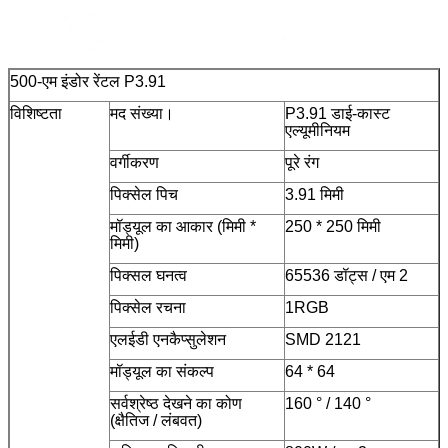
500-एम इंडोर रेंटल P3.91
विशिष्टता
मद संख्या।
P3.91 डाई-कास्ट
एल्यूमीनियम
वर्गीकरण
पूरे रंग
पिक्सेल पिच
3.91 मिमी
मॉड्यूल का आकार (मिमी *
250 * 250 मिमी
मिमी)
पिक्सल घनत्व
65536 डॉट्स / एम 2
पिक्सेल रचना
1RGB
एलईडी एनकैप्सुलेशन
SMD 2121
मॉड्यूल का संकल्प
64 * 64
सर्वश्रेष्ठ देखने का कोण
160 ° / 140 °
(क्षैतिज / लंबवत)