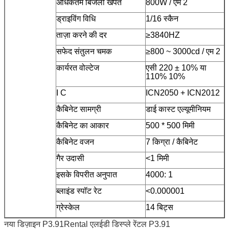
अधिकतम बिजली खपत
800W / एम 2
ड्राइविंग विधि
1/16 स्कैन
ताज़ा करने की दर
≥3840HZ
सफेद संतुलन चमक
≥800 ~ 3000cd / एम 2
कार्यरत वोल्टेज
एसी 220 ± 10% या
110% 10%
I C
ICN2050 + ICN2012
कैबिनेट सामग्री
डाई कास्ट एल्यूमीनियम
कैबिनेट का आकार
500 * 500 मिमी
कैबिनेट वजन
7 किग्रा / कैबिनेट
गैर उदासी
<1 मिमी
इसके विपरीत अनुपात
4000: 1
ब्लाइंड स्पॉट रेट
<0.000001
ग्रेस्केल
14 बिट्स
नया डिज़ाइन P3.91Rental एलईडी डिस्प्ले रेंटल P3.91