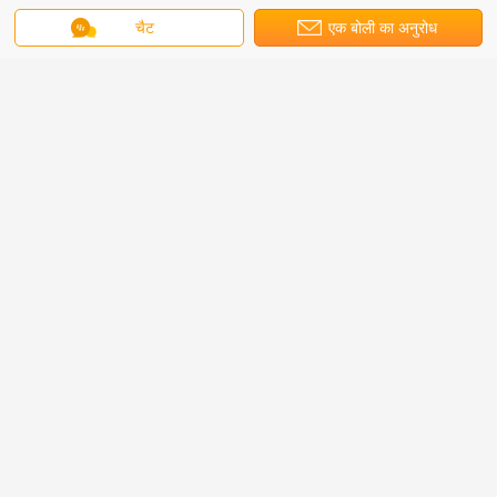
की पेशकश की जाती है।
चैट
एक बोली का अनुरोध
4. अपने बिक्री क्षेत्र के संरक्षण, डिजाइन के विचारों और अपने सभी निजी
जानकारी।
5. सबसे अच्छी लागत प्रदर्शन और सही सेवा से पहले और बिक्री के बाद।
बैकड्रॉप एलईडी स्क्रीन
इनडोर विज्ञापन एलईडी डिस्प्ले स्क्रीन
टैग:
,
,
एलईडी थिएटर स्क्रीन
सबसे उत्तम प्रतिदान प्राप्त करें
800-3800cd / वर्गमीटर RGB इंडोर रेंटल
LED डिस्प्ले वीडियो वॉल P3.91 हाई ग्रे
स्केल
जारी रखें
इनडोर किराये एलईडी प्रदर्शन
अधिक