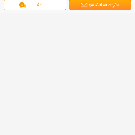
चैट
एक बोली का अनुरोध
साइट: जर्मनी में
2018 अल्ट्रा एचडी 4k डिस्प्ले एलईडी वीडियो वॉल स्क्रीन