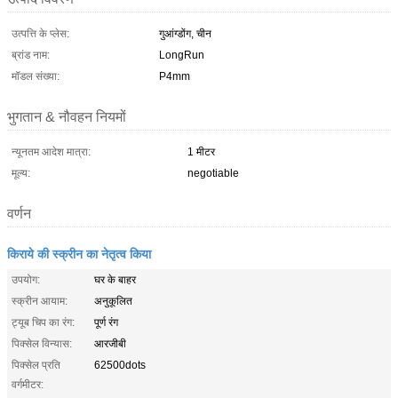
उत्पत्ति के प्लेस:
गुआंग्डोंग, चीन
ब्रांड नाम:
LongRun
मॉडल संख्या:
P4mm
भुगतान & नौवहन नियमों
न्यूनतम आदेश मात्रा:
1 मीटर
मूल्य:
negotiable
वर्णन
किराये की स्क्रीन का नेतृत्व किया
उपयोग:
घर के बाहर
स्क्रीन आयाम:
अनुकूलित
ट्यूब चिप का रंग:
पूर्ण रंग
पिक्सेल विन्यास:
आरजीबी
पिक्सेल प्रति
62500dots
वर्गमीटर: