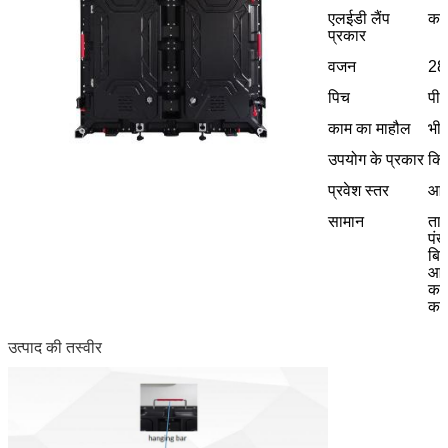
एलईडी लैंप
काल
प्रकार
वजन
28
पिच
पी 
काम का माहौल
भीत
उपयोग के प्रकार
किर
प्रवेश स्तर
आईप
सामान
ताल
पंखा
बि
आपू
कने
कने
उत्पाद की तस्वीर