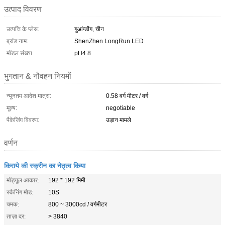
उत्पाद विवरण
उत्पत्ति के प्लेस:
गुआंग्डोंग, चीन
ब्रांड नाम:
ShenZhen LongRun LED
मॉडल संख्या:
pH4.8
भुगतान & नौवहन नियमों
न्यूनतम आदेश मात्रा:
0.58 वर्ग मीटर / वर्ग
मूल्य:
negotiable
पैकेजिंग विवरण:
उड़ान मामले
वर्णन
किराये की स्क्रीन का नेतृत्व किया
मॉड्यूल आकार:
192 * 192 मिमी
स्कैनिंग मोड:
10S
चमक:
800 ~ 3000cd / वर्गमीटर
ताज़ा दर:
> 3840