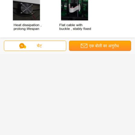
चैट
एक बोली का अनुरोध
बुढ़ापा प्रभाव