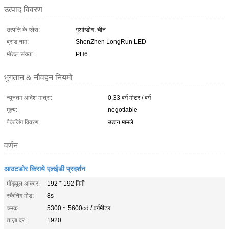
उत्पाद विवरण
उत्पत्ति के प्लेस:
गुआंग्डोंग, चीन
ब्रांड नाम:
ShenZhen LongRun LED
मॉडल संख्या:
PH6
भुगतान & नौवहन नियमों
न्यूनतम आदेश मात्रा:
0.33 वर्ग मीटर / वर्ग
मूल्य:
negotiable
पैकेजिंग विवरण:
उड़ान मामले
वर्णन
आउटडोर किराये एलईडी प्रदर्शन
मॉड्यूल आकार:
192 * 192 मिमी
स्कैनिंग मोड:
8s
चमक:
5300 ~ 5600cd / वर्गमीटर
ताज़ा दर:
1920