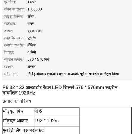
ग्रे स्केल:
14bit
जीवन का समाय:
1, 00000
एलईडी पिक्सेल:
सफेद
रखरखाव:
वापस
उपयोग:
घर के बाहर
ट्यूब चिप का रंग:
पूर्ण रंग
प्रदर्शन समारोह:
वीडियो
पिक्सल:
4 मिमी
स्क्रीन आयाम:
576 * 576 मिमी
बंदरगाह:
शेन्ज़ेन
निविड़ अंधकार एलईडी स्क्रीन
आउटडोर पूर्ण रंग प्रदर्शन का नेतृत्व किया
हाई लाइट:
,
P6 32 * 32 आउटडोर रेंटल LED डिस्प्ले 576 * 576mm स्क्रीन
डायमेंशन 1920Hz
उत्पाद का परिचय
मॉड्यूल पिच
पी 6
मॉड्यूल आकार
192 * 192m
एलईडी लैंप प्रकार
सफेद