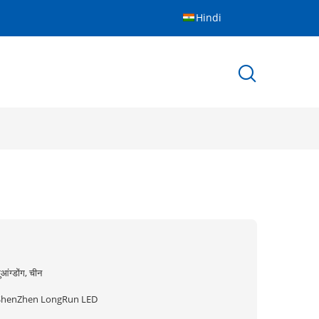
Hindi
ुआंग्डोंग, चीन
ShenZhen LongRun LED