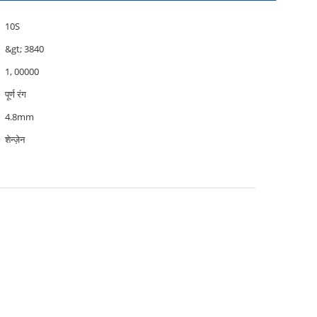
10S
&gt; 3840
1, 00000
पूर्ण रंग
4.8mm
शेन्ज़ेन