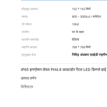
मॉड्यूल आकार:
192 * 192 मिमी
चमक:
800 ~ 3000cd / वर्गमीटर
ग्रे स्केल:
16bit
उपयोग:
घर के बाहर
प्रदर्शन समारोह:
वीडियो
स्क्रीन आयाम:
768 * 768 मिमी
निविड़ अंधकार एलईडी स्क्रीन
प्रमुखता देना:
IP65 इनग्रेशन लेवल PH4.8 आउटडोर रेंटल LED डिस्प्ले हाई 
उत्पाद वर्णन
विशिष्टता