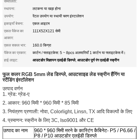
समतलता:
स्थापना:
लटकना या खड़ा होना
उपयोग:
रेंटल उपयोग या स्थायी चरण इंस्टालेशन
इकाइयाँ बेचना:
एकल आइटम
एकल पैकेज का
111X52X121 सेमी
आकार:
एकल सकल भार:
160.0 किग्रा
पैकेज का प्रकार:
कार्टन / फ्लाइटकेस: 5 ~ 8pcs अलमारियाँ 1 कार्टन या फ्लाइटकेस में।
आउटडोर विज्ञापन एलईडी डिस्प्ले
आउटडोर पूर्ण रंग एलईडी स्क्रीन
हाई लाइट:
,
फुल कलर RGB 5mm लेड डिस्प्ले, आउटसाइड लेड स्क्रीन हैंगिंग या
स्टैंडिंग इंस्टॉलेशन
उत्पाद वर्णन
1. ग्रेड: ग्रेड-ए
2. आकार: 960 मिमी * 960 मिमी * 85 मिमी
3. नियंत्रण प्रणाली: नोवा, Colorlight, Linsn, TX आदि विकल्पों के लिए
4. प्रमाणन: स्क्रीन के लिए 3C, Iso9001 और CE
उत्पाद का नाम
960 * 960 मिमी मरने के कास्टिंग कैबिनेट- P5 / P6.66 /
P8 / P10 आउटडोर एलईडी डिस्प्ले