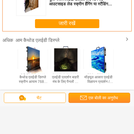
आउटसाइड लेड स्क्रीन हैंगिंग या स्टैंडिंग
इंस्टॉलेशन
जारी रखें
आम कैथोड एलईडी डिस्प्ले
अधिक
 कैथोड
हाई एंड पी 3 कॉमन
उच्च ताजा दर पनरोक
250 * 250 मिमी
P3 आम कैथो
िस्प्ले
कैथोड एलईडी डिस्प्ले
एलईडी प्रदर्शन बाहरी
मॉड्यूल आकार एलईडी
डिस्प्
स्क्रीन आयाम 768 *
मंच के लिए पैनलों का
विज्ञापन प्रदर्शन /
768 मिमी 1920
नेतृत्व किया
एलईडी HD स्क्रीन
एचजेड
अनुकूलित आकार
भाषा बदलें
चैट
एक बोली का अनुरोध
Hindi
होम
|
हमारे बारे में
|
संपर्क करें
|
साइटमैप
|
Privacy Policy