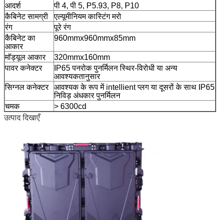
आदर्श
पी 4, पी 5, P5.93, P8, P10
कैबिनेट सामग्री
एल्यूमीनियम कास्टिंग मरो
रंग
पूरे रंग
कैबिनेट का
960mmx960mmx85mm
आकार
मॉड्यूल आकार
320mmx160mm
पावर कनेक्टर
IP65 पनरोक पुनर्मिलन स्थिर-विरोधी या अन्य
आवश्यकतानुसार
सिग्नल कनेक्टर
आवश्यक के रूप में intellient प्लग या दूसरों के साथ IP65
निविड़ अंधकार पुनर्मिलन
चमक
> 6300cd
उत्पाद दिखाएँ