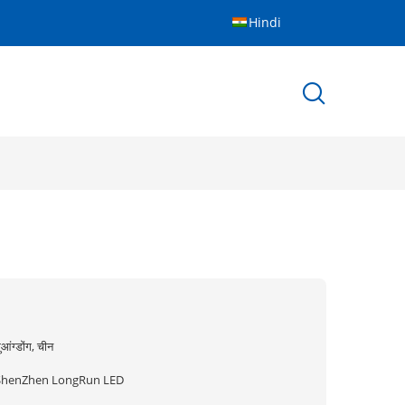
Hindi
ुआंग्डोंग, चीन
ShenZhen LongRun LED