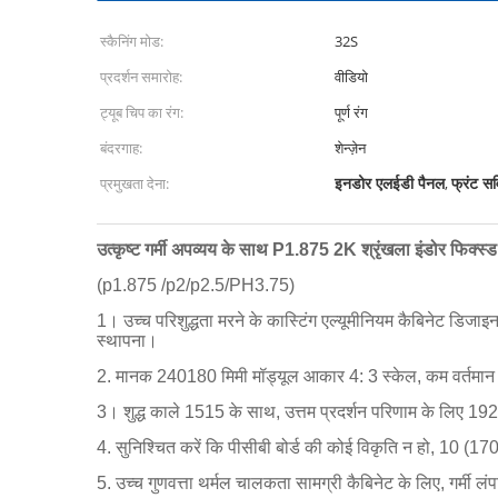
स्कैनिंग मोड:
32S
प्रदर्शन समारोह:
वीडियो
ट्यूब चिप का रंग:
पूर्ण रंग
बंदरगाह:
शेन्ज़ेन
इनडोर एलईडी पैनल
फ्रंट सर
प्रमुखता देना:
,
उत्कृष्ट गर्मी अपव्यय के साथ P1.875 2K श्रृंखला इंडोर फिक्स्ड
(p1.875 /p2/p2.5/PH3.75)
1। उच्च परिशुद्धता मरने के कास्टिंग एल्यूमीनियम कैबिनेट ड
स्थापना।
2. मानक 240180 मिमी मॉड्यूल आकार 4: 3 स्केल, कम वर्तमान औ
3। शुद्ध काले 1515 के साथ, उत्तम प्रदर्शन परिणाम के लिए 
4. सुनिश्चित करें कि पीसीबी बोर्ड की कोई विकृति न हो, 10 (
5. उच्च गुणवत्ता थर्मल चालकता सामग्री कैबिनेट के लिए, गर्मी लंप