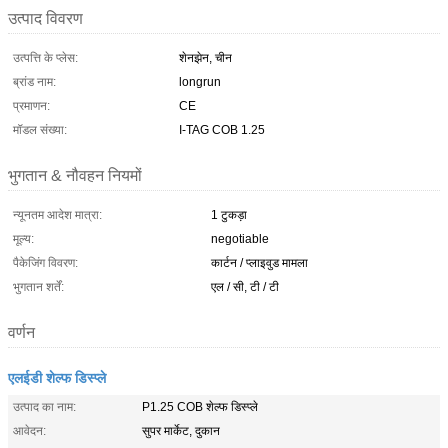
उत्पाद विवरण
उत्पत्ति के प्लेस:
शेनझेन, चीन
ब्रांड नाम:
longrun
प्रमाणन:
CE
मॉडल संख्या:
I-TAG COB 1.25
भुगतान & नौवहन नियमों
न्यूनतम आदेश मात्रा:
1 टुकड़ा
मूल्य:
negotiable
पैकेजिंग विवरण:
कार्टन / प्लाइवुड मामला
भुगतान शर्तें:
एल / सी, टी / टी
वर्णन
एलईडी शेल्फ डिस्प्ले
उत्पाद का नाम:
P1.25 COB शेल्फ डिस्प्ले
आवेदन:
सुपर मार्केट, दुकान