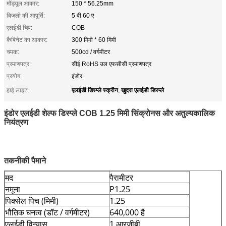
मॉड्यूल आकार:
150 * 56.25mm
बिजली की आपूर्ति:
5 वी 60 ए
एलईडी चिप:
COB
कैबिनेट का आकार:
300 मिमी * 60 मिमी
चमक:
500cd / वर्गमीटर
प्रमाणपत्र:
सीई RoHS उल एफसीसी प्रमाणपत्र
प्रयोग:
इंडोर
एलईडी डिस्प्ले स्क्रीन
खुदरा एलईडी डिस्प्ले
हाई लाइट:
,
इंडोर एलईडी शेल्फ डिस्प्ले COB 1.25 मिमी सिंक्रोनस और अतुल्यकालिक
नियंत्रण
तकनीकी पैमाने
मद
पैरामीटर
नमूना
P1.25
पिक्सेल पिच (मिमी)
1.25
भौतिक घनत्व (डॉट / वर्गमीटर)
640,000 है
एलईडी विन्यास
1 आरजीबी