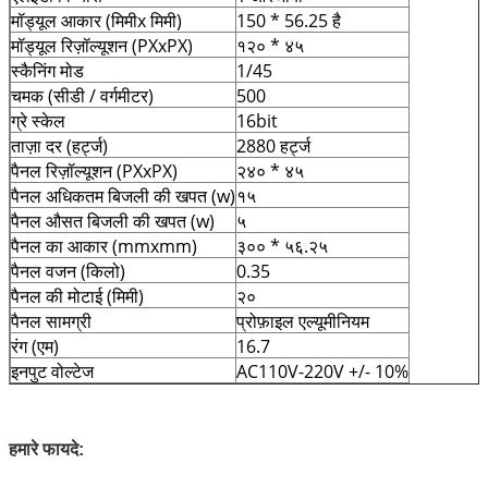
मॉड्यूल आकार (मिमीx मिमी)
150 * 56.25 है
मॉड्यूल रिज़ॉल्यूशन (PXxPX)
१२० * ४५
स्कैनिंग मोड
1/45
चमक (सीडी / वर्गमीटर)
500
ग्रे स्केल
16bit
ताज़ा दर (हर्ट्ज)
2880 हर्ट्ज
पैनल रिज़ॉल्यूशन (PXxPX)
२४० * ४५
पैनल अधिकतम बिजली की खपत (w)
१५
पैनल औसत बिजली की खपत (w)
५
पैनल का आकार (mmxmm)
३०० * ५६.२५
पैनल वजन (किलो)
0.35
पैनल की मोटाई (मिमी)
२०
पैनल सामग्री
प्रोफ़ाइल एल्यूमीनियम
रंग (एम)
16.7
इनपुट वोल्टेज
AC110V-220V +/- 10%
हमारे फायदे: