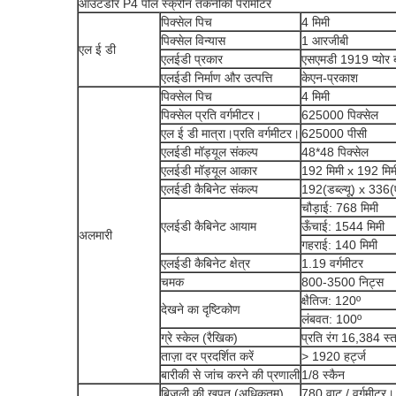
आउटडोर P4 पोल स्क्रीन तकनीकी पैरामीटर
पिक्सेल पिच
4 मिमी
पिक्सेल विन्यास
1 आरजीबी
एल ई डी
एलईडी प्रकार
एसएमडी 1919 प्योर 
एलईडी निर्माण और उत्पत्ति
केएन-प्रकाश
पिक्सेल पिच
4 मिमी
पिक्सेल प्रति वर्गमीटर।
625000 पिक्सेल
एल ई डी मात्रा।प्रति वर्गमीटर।
625000 पीसी
एलईडी मॉड्यूल संकल्प
48*48 पिक्सेल
एलईडी मॉड्यूल आकार
192 मिमी x 192 मिम
एलईडी कैबिनेट संकल्प
192(डब्ल्यू) x 336
चौड़ाई: 768 मिमी
एलईडी कैबिनेट आयाम
ऊँचाई: 1544 मिमी
अलमारी
गहराई: 140 मिमी
एलईडी कैबिनेट क्षेत्र
1.19 वर्गमीटर
चमक
800-3500 निट्स
क्षैतिज: 120º
देखने का दृष्टिकोण
लंबवत: 100º
ग्रे स्केल (रैखिक)
प्रति रंग 16,384 स्
ताज़ा दर प्रदर्शित करें
> 1920 हर्ट्ज
बारीकी से जांच करने की प्रणाली
1/8 स्कैन
बिजली की खपत (अधिकतम)
780 वाट / वर्गमीटर।