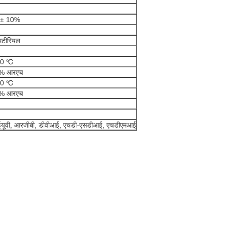
ी ± 10%
मटीरियल
60 ℃
85% आरएच
50 ℃
90% आरएच
वाईयूवी, आरजीबी, डीवीआई, एचडी-एसडीआई, एचडीएमआई