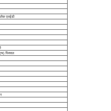
ब्लैक एलईडी
ी
(एच) पिक्सल
तर