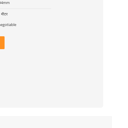
D4mm
 मीटर
negotiable