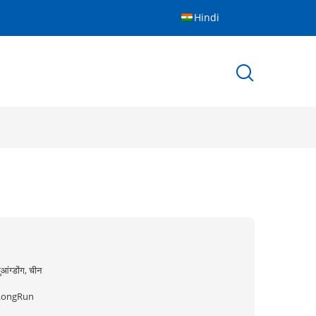
Hindi
ुआंग्डोंग, चीन
LongRun