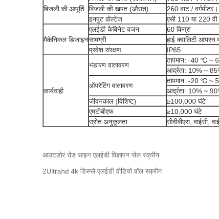
बिजली की आपूर्ति
बिजली की खपत (औसत)
260 वाट / वर्गमीटर।
इनपुट वोल्टेज
एसी 110 या 220 व
एलईडी कैबिनेट वजन
60 किग्रा
मैकेनिकल डिजाइन
सामग्री
हाई क्वालिटी आयरन 
प्रवेश संरक्षण
IP65
तापमान: -40 ℃ ~ 
भंडारण वातावरण
आर्द्रता: 10% ~ 
तापमान: -20 ℃ ~ 
ऑपरेटिंग वातावरण
कार्यवाही
आर्द्रता: 10% ~ 
जीवनकाल (विशिष्ट)
≥100,000 घंटे
एमटीबीएफ
≥10,000 घंटे
स्रोत अनुकूलता
सीवीबीएस, वाईसी, 
आउटडोर रोड साइन एलईडी विज्ञापन पोल स्क्रीन
2Ultrahd 4k डिस्प्ले एलईडी वीडियो वॉल स्क्रीन